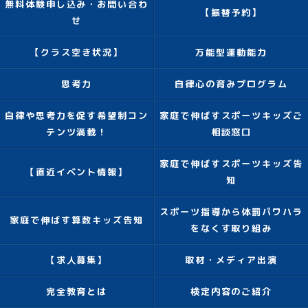
無料体験申し込み・お問い合わ
【振替予約】
せ
【クラス空き状況】
万能型運動能力
思考力
自律心の育みプログラム
自律や思考力を促す希望制コン
家庭で伸ばすスポーツキッズご
テンツ満載！
相談窓口
家庭で伸ばすスポーツキッズ告
【直近イベント情報】
知
スポーツ指導から体罰パワハラ
家庭で伸ばす算数キッズ告知
をなくす取り組み
【求人募集】
取材・メディア出演
完全教育とは
検定内容のご紹介