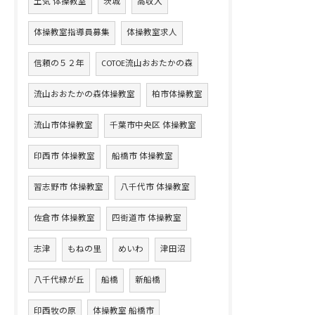
土気 体操教室
茨城
高収入
体操教室指導員募集
体操教室求人
信頼の５２年
COTOE流山おおたかの森
流山おおたかの森体操教室
柏市体操教室
流山市体操教室
千葉市中央区 体操教室
印西市 体操教室
船橋市 体操教室
習志野市 体操教室
八千代市 体操教室
佐倉市 体操教室
四街道市 体操教室
志津
もねの里
めいわ
津田沼
八千代緑が丘
船橋
新船橋
印西牧の原
体操教室 船橋市