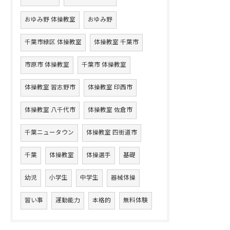
おゆみ野 体操教室
おゆみ野
千葉市緑区 体操教室
体操教室 千葉市
市原市 体操教室
千葉市 体操教室
体操教室 習志野市
体操教室 印西市
体操教室 八千代市
体操教室 佐倉市
千葉ニュータウン
体操教室 四街道市
千葉
体操教室
体操選手
基礎
幼児
小学生
中学生
器械体操
習い事
運動能力
本格的
無料体験