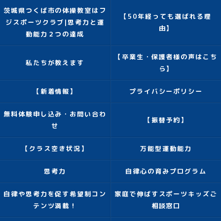
茨城県つくば市の体操教室はフ
【50年経っても選ばれる理
ジスポーツクラブ|思考力と運
由】
動能力２つの達成
【卒業生・保護者様の声はこち
私たちが教えます
ら】
【新着情報】
プライバシーポリシー
無料体験申し込み・お問い合わ
【振替予約】
せ
【クラス空き状況】
万能型運動能力
思考力
自律心の育みプログラム
自律や思考力を促す希望制コン
家庭で伸ばすスポーツキッズご
テンツ満載！
相談窓口