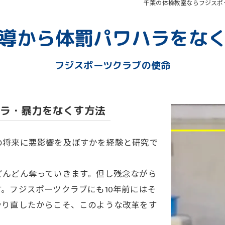
千葉の体操教室ならフジスポ
導から体罰パワハラをな
教室
フジスポーツクラブの使命
ラ・暴力をなくす方法
の将来に悪影響を及ぼすかを経験と研究で
どんどん奪っていきます。但し残念ながら
。フジスポーツクラブにも10年前にはそ
やり直したからこそ、このような改革をす