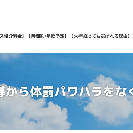
ス紹介料金】
【時間割/年間予定】
【50年経っても選ばれる理由】
私たちが教えます
導から体罰パワハラをな