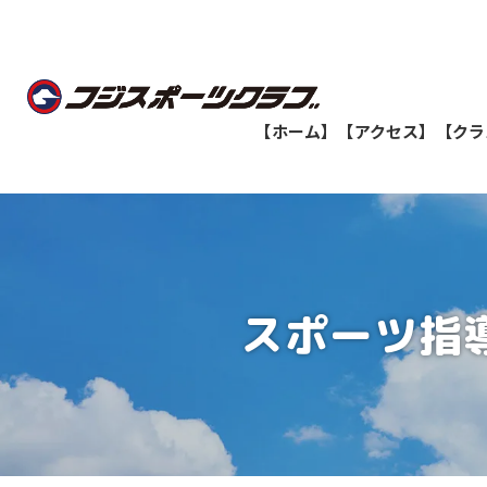
【ホーム】
【アクセス】
【クラ
船橋教室
志津教室
スポーツ指
津田沼教室
八千代緑が丘教室
印西牧の原教室