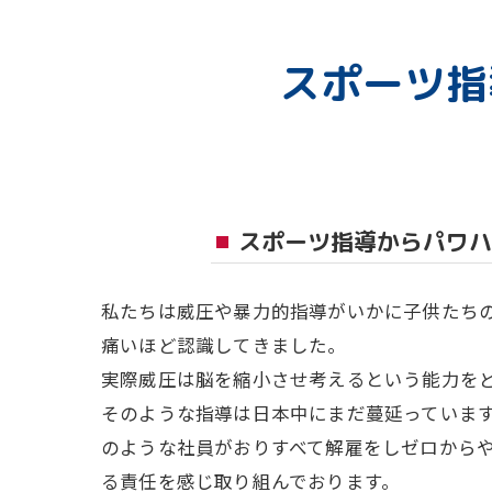
おゆみ野教室
スポーツ指
流山おおたかの森
つくば教室
スポーツ指導からパワハ
私たちは威圧や暴力的指導がいかに子供たち
痛いほど認識してきました。
実際威圧は脳を縮小させ考えるという能力を
そのような指導は日本中にまだ蔓延っています
のような社員がおりすべて解雇をしゼロから
る責任を感じ取り組んでおります。