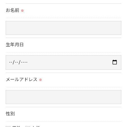
られた場合を除き、
お名前
※
取得した個人情報を第三者に提供することはいたし
ません。
＜個人情報の委託について＞
生年月日
当社では、利用目的の達成に必要な範囲において、
個人情報を外部に委託する場合があります。
これらの委託先に対しては個人情報保護契約等の措
置をとり、適切な監督を行います。
メールアドレス
※
＜個人情報の安全管理＞
当社では、個人情報の漏洩等がなされないよう、適
切に安全管理対策を実施します。
性別
＜個人情報を与えなかった場合に生じる結果＞