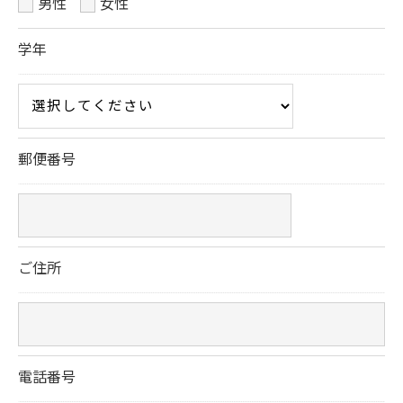
男性
女性
必要な情報を頂けない場合は、それに対応した当社
学年
のサービスをご提供できない場合がございますので
予めご了承ください。
＜個人情報の開示･訂正・削除･利用停止の手続につ
いて＞
郵便番号
当社では、お客様の個人情報の開示･訂正･削除・利
用停止の手続を定めさせて頂いております。
ご本人である事を確認のうえ、対応させて頂きま
す。
ご住所
個人情報の開示･訂正･削除・利用停止の具体的手続
きにつきましては、お電話でお問合せ下さい。
電話番号