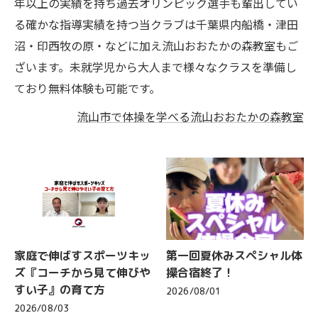
年以上の実績を持ち過去オリンピック選手も輩出してい
る確かな指導実績を持つ当クラブは千葉県内船橋・津田
沼・印西牧の原・などに加え流山おおたかの森教室もご
ざいます。未就学児から大人まで様々なクラスを準備し
ており無料体験も可能です。
流山市で体操を学べる流山おおたかの森教室
家庭で伸ばすスポーツキッ
第一回夏休みスペシャル体
ズ『コーチから見て伸びや
操合宿終了！
すい子』の育て方
2026/08/01
2026/08/03