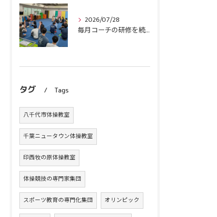
2026/07/28
毎月コーチの研修を続けます！
タグ
Tags
八千代市体操教室
千葉ニュータウン体操教室
印西牧の原体操教室
体操競技の専門家集団
スポーツ教育の専門化集団
オリンピック