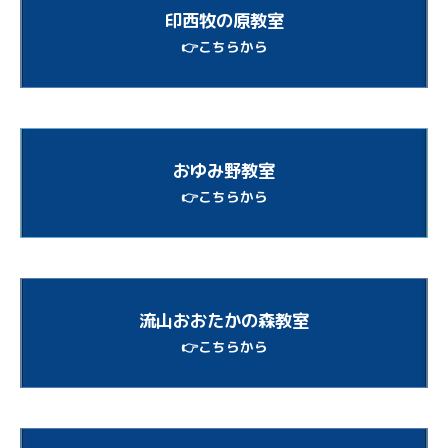
印西牧の原教室
👉こちらから
おゆみ野教室
👉こちらから
流山おおたかの森教室
👉こちらから