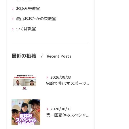
おゆみ野教室
流山おおたかの森教室
つくば教室
最近の投稿
Recent Posts
2026/08/03
家庭で伸ばすスポーツキッズ『コーチから見て伸びやすい子』の育て方
2026/08/01
第一回夏休みスペシャル体操合宿終了！