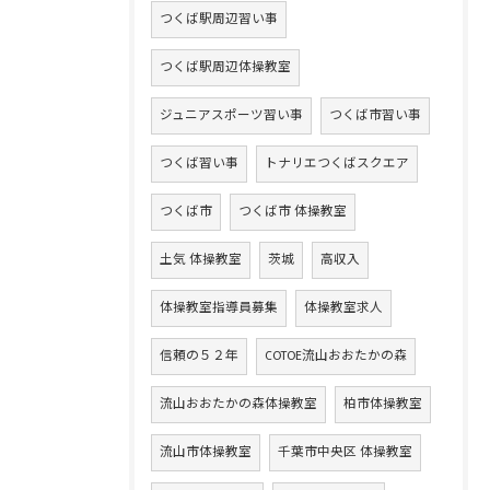
つくば駅周辺習い事
つくば駅周辺体操教室
ジュニアスポーツ習い事
つくば市習い事
つくば習い事
トナリエつくばスクエア
つくば市
つくば市 体操教室
土気 体操教室
茨城
高収入
体操教室指導員募集
体操教室求人
信頼の５２年
COTOE流山おおたかの森
流山おおたかの森体操教室
柏市体操教室
流山市体操教室
千葉市中央区 体操教室