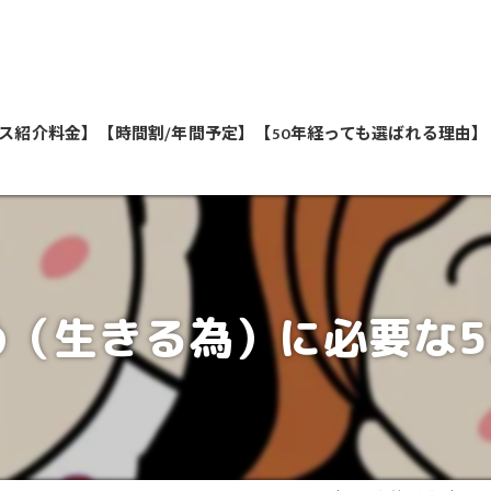
ス紹介料金】
【時間割/年間予定】
【50年経っても選ばれる理由】
私たちが教えます
（生きる為）に必要な5