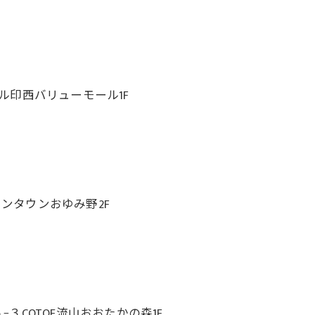
ール印西バリューモール1F
オンタウンおゆみ野2F
COTOE流山おおたかの森1F