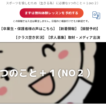
スポーツを愉しむため（生きる為）に必要な5つのこと＋１(NO２）
まずは無料体験レッスンを予約する
この段階では入会は確定しません。日程のご相談だけでも大歓迎です。
【卒業生・保護者様の声はこちら】
【新着情報】
【振替予約】
【クラス空き状況】
【求人募集】
取材・メディア出演
つのこと＋１(NO２）