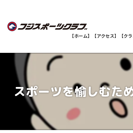
【ホーム】
【アクセス】
【クラ
船橋教室
志津教室
スポーツを愉しむため
津田沼教室
八千代緑が丘教室
印西牧の原教室