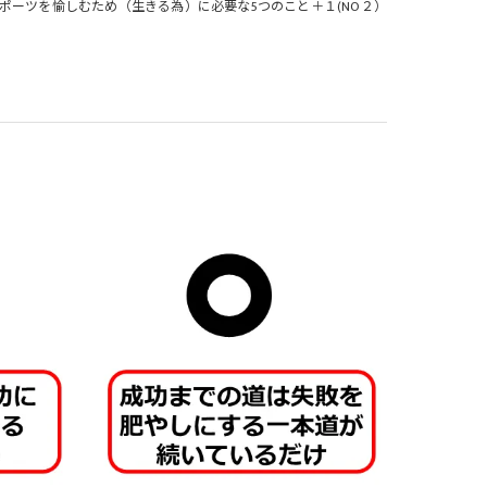
ポーツを愉しむため（生きる為）に必要な5つのこと＋１(NO２）