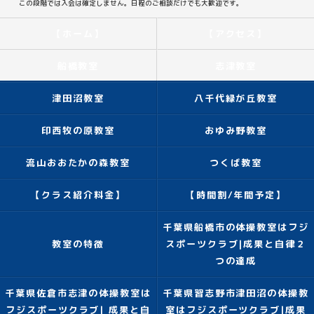
この段階では入会は確定しません。日程のご相談だけでも大歓迎です。
【ホーム】
【アクセス】
船橋教室
志津教室
津田沼教室
八千代緑が丘教室
印西牧の原教室
おゆみ野教室
流山おおたかの森教室
つくば教室
【クラス紹介料金】
【時間割/年間予定】
千葉県船橋市の体操教室はフジ
教室の特徴
スポーツクラブ|成果と自律２
つの達成
千葉県佐倉市志津の体操教室は
千葉県習志野市津田沼の体操教
フジスポーツクラブ| 成果と自
室はフジスポーツクラブ|成果