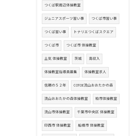
つくば駅周辺体操教室
ジュニアスポーツ習い事
つくば市習い事
つくば習い事
トナリエつくばスクエア
つくば市
つくば市 体操教室
土気 体操教室
茨城
高収入
体操教室指導員募集
体操教室求人
信頼の５２年
COTOE流山おおたかの森
流山おおたかの森体操教室
柏市体操教室
流山市体操教室
千葉市中央区 体操教室
印西市 体操教室
船橋市 体操教室