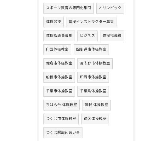
スポーツ教育の専門化集団
オリンピック
体操競技
体操インストラクター募集
体操指導員募集
ビジネス
体操指導員
印西体操教室
四街道市体操教室
佐倉市体操教室
習志野市体操教室
船橋市体操教室
印西市体操教室
千葉市体操教室
千葉県体操教室
ちはら台 体操教室
蘇我 体操教室
つくば市体操教室
緑区体操教室
つくば駅周辺習い事