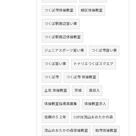
つくば市体操教室
緑区体操教室
つくば駅周辺習い事
つくば駅周辺体操教室
ジュニアスポーツ習い事
つくば市習い事
つくば習い事
トナリエつくばスクエア
つくば市
つくば市 体操教室
土気 体操教室
茨城
高収入
体操教室指導員募集
体操教室求人
信頼の５２年
COTOE流山おおたかの森
流山おおたかの森体操教室
柏市体操教室