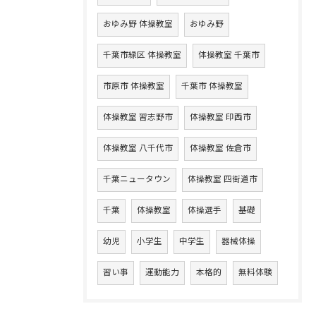
おゆみ野 体操教室
おゆみ野
千葉市緑区 体操教室
体操教室 千葉市
市原市 体操教室
千葉市 体操教室
体操教室 習志野市
体操教室 印西市
体操教室 八千代市
体操教室 佐倉市
千葉ニュータウン
体操教室 四街道市
千葉
体操教室
体操選手
基礎
幼児
小学生
中学生
器械体操
習い事
運動能力
本格的
無料体験