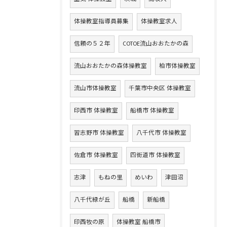
体操教室指導員募集
体操教室求人
信頼の５２年
COTOE流山おおたかの森
流山おおたかの森体操教室
柏市体操教室
流山市体操教室
千葉市中央区 体操教室
印西市 体操教室
船橋市 体操教室
習志野市 体操教室
八千代市 体操教室
佐倉市 体操教室
四街道市 体操教室
志津
もねの里
めいわ
津田沼
八千代緑が丘
船橋
新船橋
印西牧の原
体操教室 船橋市