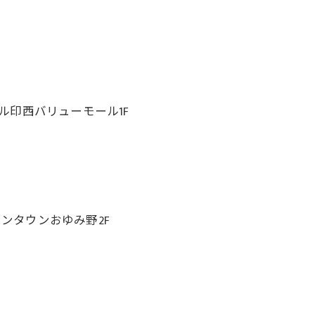
ール印西バリューモール1F
オンタウンおゆみ野2F