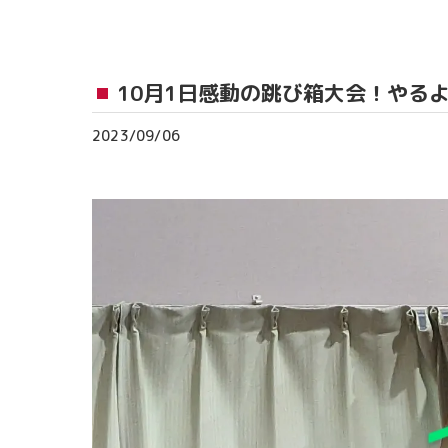
おゆみ野教室
流山おおたかの森
10月1日感動の跳び箱大会！やる
つくば教室
2023/09/06