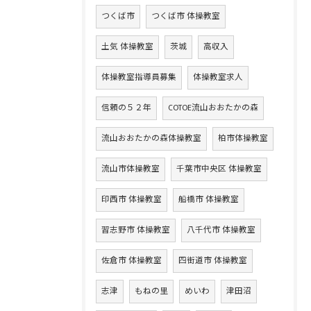
つくば市
つくば市 体操教室
土気 体操教室
茨城
高収入
体操教室指導員募集
体操教室求人
信頼の５２年
COTOE流山おおたかの森
流山おおたかの森体操教室
柏市体操教室
流山市体操教室
千葉市中央区 体操教室
印西市 体操教室
船橋市 体操教室
習志野市 体操教室
八千代市 体操教室
佐倉市 体操教室
四街道市 体操教室
志津
もねの里
めいわ
津田沼