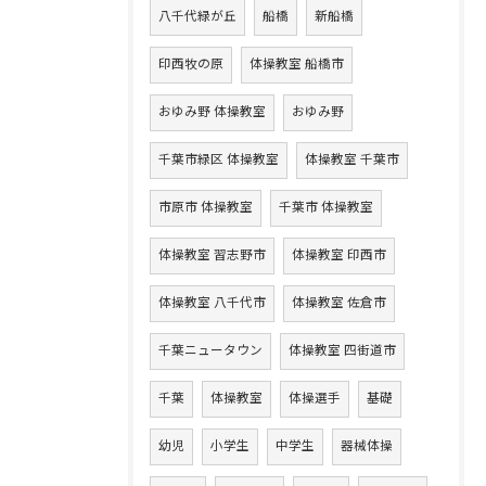
八千代緑が丘
船橋
新船橋
印西牧の原
体操教室 船橋市
おゆみ野 体操教室
おゆみ野
千葉市緑区 体操教室
体操教室 千葉市
市原市 体操教室
千葉市 体操教室
体操教室 習志野市
体操教室 印西市
体操教室 八千代市
体操教室 佐倉市
千葉ニュータウン
体操教室 四街道市
千葉
体操教室
体操選手
基礎
幼児
小学生
中学生
器械体操