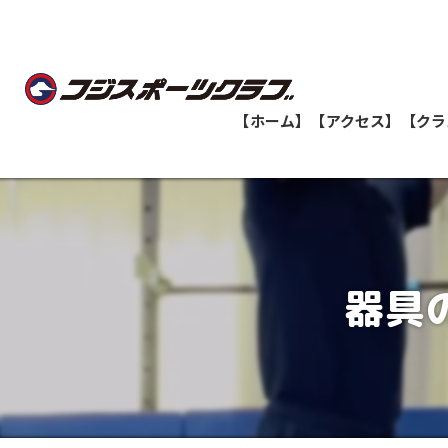
【ホーム】
【アクセス】
【クラ
船橋教室
志津教室
器具
津田沼教室
八千代緑が丘教室
印西牧の原教室