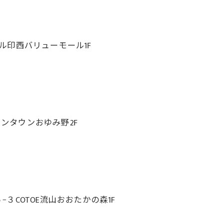
ール印西バリューモール1F
オンタウンおゆみ野2F
COTOE流山おおたかの森1F