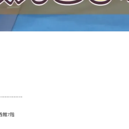
-------------
西館7階