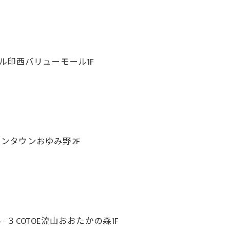
ール印西バリューモール1F
オンタウンおゆみ野2F
COTOE流山おおたかの森1F