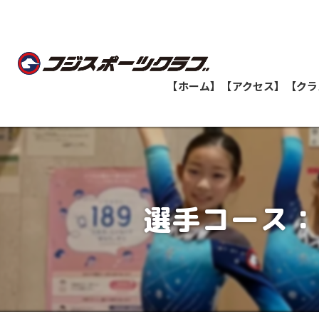
【ホーム】
【アクセス】
【クラ
船橋教室
志津教室
選手コース：
津田沼教室
八千代緑が丘教室
印西牧の原教室