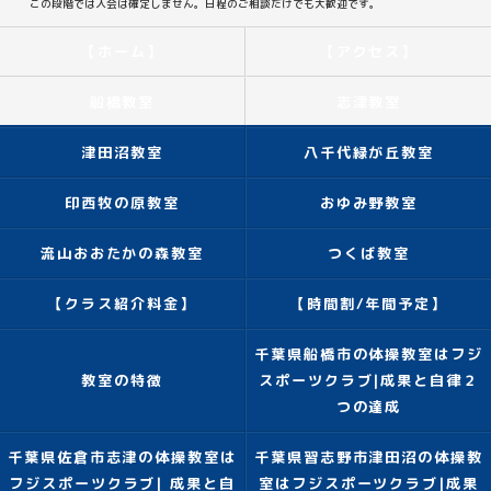
この段階では入会は確定しません。日程のご相談だけでも大歓迎です。
【ホーム】
【アクセス】
船橋教室
志津教室
津田沼教室
八千代緑が丘教室
印西牧の原教室
おゆみ野教室
流山おおたかの森教室
つくば教室
【クラス紹介料金】
【時間割/年間予定】
千葉県船橋市の体操教室はフジ
教室の特徴
スポーツクラブ|成果と自律２
つの達成
千葉県佐倉市志津の体操教室は
千葉県習志野市津田沼の体操教
フジスポーツクラブ| 成果と自
室はフジスポーツクラブ|成果