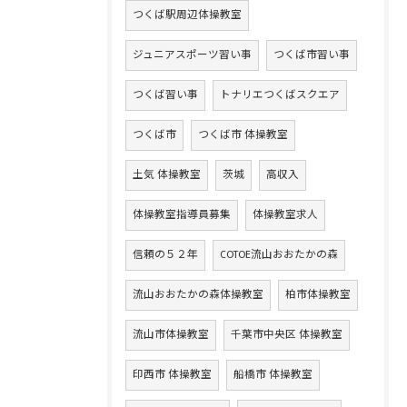
つくば駅周辺体操教室
ジュニアスポーツ習い事
つくば市習い事
つくば習い事
トナリエつくばスクエア
つくば市
つくば市 体操教室
土気 体操教室
茨城
高収入
体操教室指導員募集
体操教室求人
信頼の５２年
COTOE流山おおたかの森
流山おおたかの森体操教室
柏市体操教室
流山市体操教室
千葉市中央区 体操教室
印西市 体操教室
船橋市 体操教室