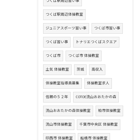
つくば駅周辺習い事
つくば駅周辺体操教室
ジュニアスポーツ習い事
つくば市習い事
つくば習い事
トナリエつくばスクエア
つくば市
つくば市 体操教室
土気 体操教室
茨城
高収入
体操教室指導員募集
体操教室求人
信頼の５２年
COTOE流山おおたかの森
流山おおたかの森体操教室
柏市体操教室
流山市体操教室
千葉市中央区 体操教室
印西市 体操教室
船橋市 体操教室