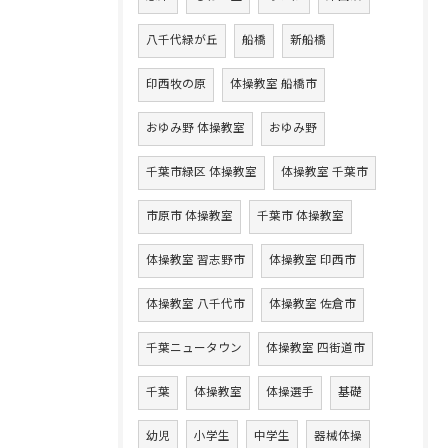
八千代緑が丘
船橋
新船橋
印西牧の原
体操教室 船橋市
おゆみ野 体操教室
おゆみ野
千葉市緑区 体操教室
体操教室 千葉市
市原市 体操教室
千葉市 体操教室
体操教室 習志野市
体操教室 印西市
体操教室 八千代市
体操教室 佐倉市
千葉ニュータウン
体操教室 四街道市
千葉
体操教室
体操選手
基礎
幼児
小学生
中学生
器械体操