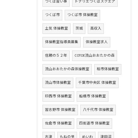
つくば習い事
トナリエつくばスクエア
つくば市
つくば市 体操教室
土気 体操教室
茨城
高収入
体操教室指導員募集
体操教室求人
信頼の５２年
COTOE流山おおたかの森
流山おおたかの森体操教室
柏市体操教室
流山市体操教室
千葉市中央区 体操教室
印西市 体操教室
船橋市 体操教室
習志野市 体操教室
八千代市 体操教室
佐倉市 体操教室
四街道市 体操教室
志津
もねの里
めいわ
津田沼