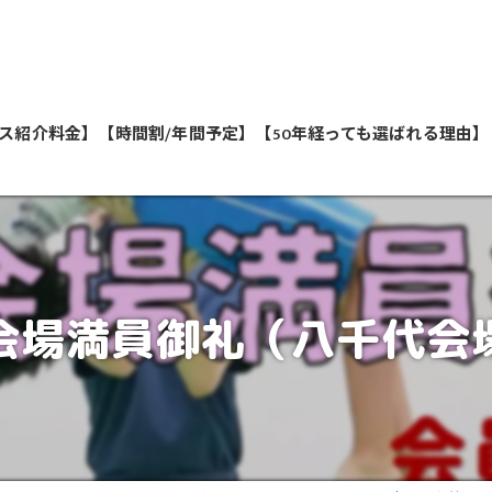
ス紹介料金】
【時間割/年間予定】
【50年経っても選ばれる理由】
私たちが教えます
会場満員御礼（八千代会