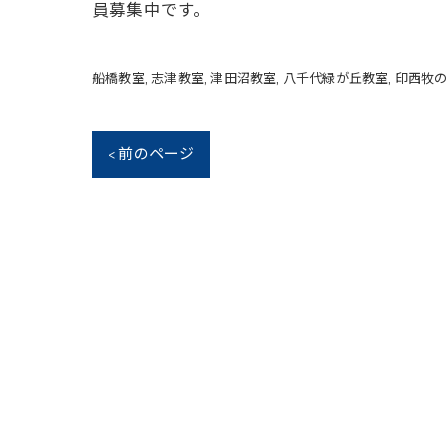
員募集中です。
船橋教室
志津教室
津田沼教室
八千代緑が丘教室
印西牧の
< 前のページ