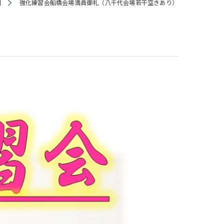
】
強化練習会船橋会場満員御礼（八千代会場若干空きあり）