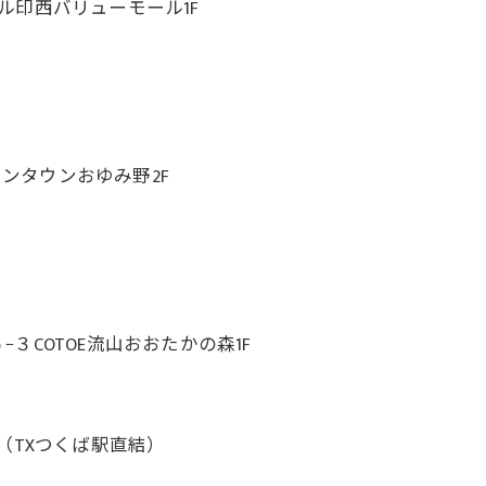
ール印西バリューモール1F
オンタウンおゆみ野2F
COTOE流山おおたかの森1F
（TXつくば駅直結）