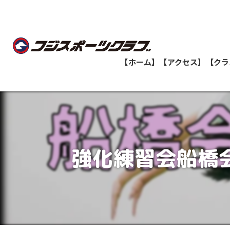
【ホーム】
【アクセス】
【クラ
船橋教室
志津教室
強化練習会船橋
津田沼教室
八千代緑が丘教室
印西牧の原教室