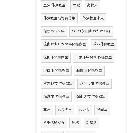
土気 体操教室
茨城
高収入
体操教室指導員募集
体操教室求人
信頼の５２年
COTOE流山おおたかの森
流山おおたかの森体操教室
柏市体操教室
流山市体操教室
千葉市中央区 体操教室
印西市 体操教室
船橋市 体操教室
習志野市 体操教室
八千代市 体操教室
佐倉市 体操教室
四街道市 体操教室
志津
もねの里
めいわ
津田沼
八千代緑が丘
船橋
新船橋