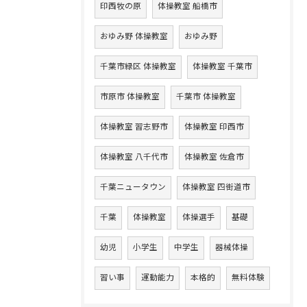
印西牧の原
体操教室 船橋市
おゆみ野 体操教室
おゆみ野
千葉市緑区 体操教室
体操教室 千葉市
市原市 体操教室
千葉市 体操教室
体操教室 習志野市
体操教室 印西市
体操教室 八千代市
体操教室 佐倉市
千葉ニュータウン
体操教室 四街道市
千葉
体操教室
体操選手
基礎
幼児
小学生
中学生
器械体操
習い事
運動能力
本格的
無料体験