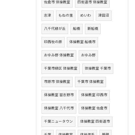
佐倉市 体操教室
四街道市 体操教室
志津
もねの里
めいわ
津田沼
八千代緑が丘
船橋
新船橋
印西牧の原
体操教室 船橋市
おゆみ野 体操教室
おゆみ野
千葉市緑区 体操教室
体操教室 千葉市
市原市 体操教室
千葉市 体操教室
体操教室 習志野市
体操教室 印西市
体操教室 八千代市
体操教室 佐倉市
千葉ニュータウン
体操教室 四街道市
千葉
体操教室
体操選手
基礎