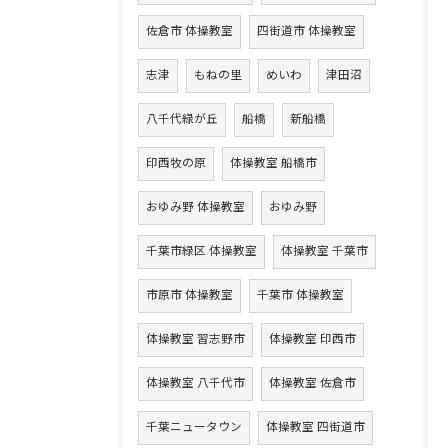
佐倉市 体操教室
四街道市 体操教室
志津
もねの里
めいわ
津田沼
八千代緑が丘
船橋
新船橋
印西牧の原
体操教室 船橋市
おゆみ野 体操教室
おゆみ野
千葉市緑区 体操教室
体操教室 千葉市
市原市 体操教室
千葉市 体操教室
体操教室 習志野市
体操教室 印西市
体操教室 八千代市
体操教室 佐倉市
千葉ニュータウン
体操教室 四街道市