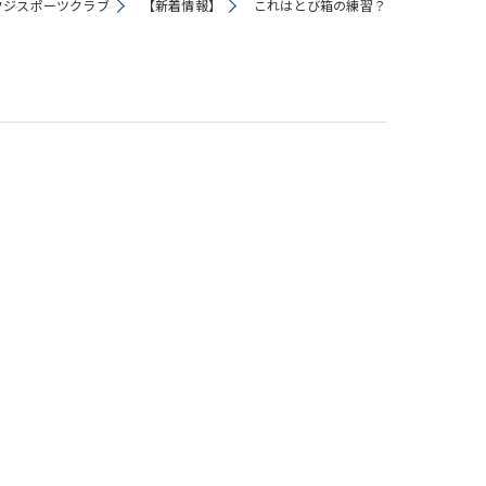
フジスポーツクラブ
【新着情報】
これはとび箱の練習？