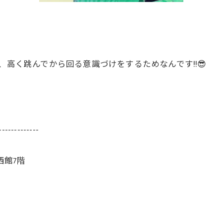
、高く跳んでから回る意識づけをするためなんです!!😎
-------------
西館7階