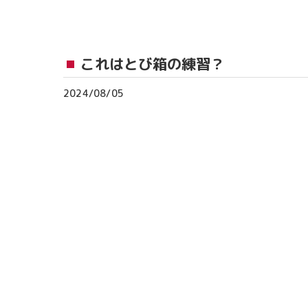
おゆみ野教室
流山おおたかの森
これはとび箱の練習？
つくば教室
2024/08/05