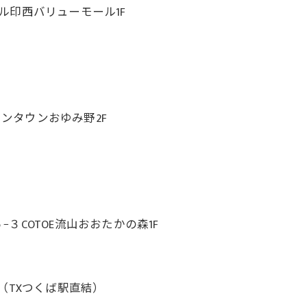
ール印西バリューモール1F
オンタウンおゆみ野2F
COTOE流山おおたかの森1F
（TXつくば駅直結）