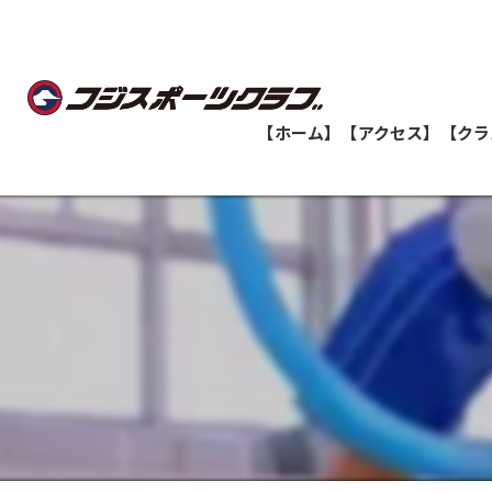
【ホーム】
【アクセス】
【クラ
船橋教室
志津教室
津田沼教室
八千代緑が丘教室
印西牧の原教室