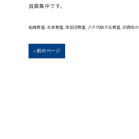
員募集中です。
船橋教室
志津教室
津田沼教室
八千代緑が丘教室
印西牧の
< 前のページ