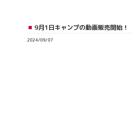
おゆみ野教室
流山おおたかの森
9月1日キャンプの動画販売開始！
つくば教室
2024/09/07