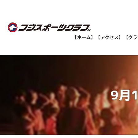
【ホーム】
【アクセス】
【クラ
船橋教室
志津教室
9月
津田沼教室
八千代緑が丘教室
印西牧の原教室