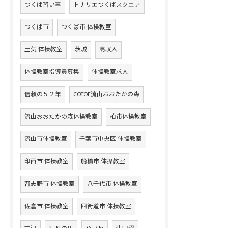
つくば習い事
トナリエつくばスクエア
つくば市
つくば市 体操教室
土気 体操教室
茨城
高収入
体操教室指導員募集
体操教室求人
信頼の５２年
COTOE流山おおたかの森
流山おおたかの森体操教室
柏市体操教室
流山市体操教室
千葉市中央区 体操教室
印西市 体操教室
船橋市 体操教室
習志野市 体操教室
八千代市 体操教室
佐倉市 体操教室
四街道市 体操教室