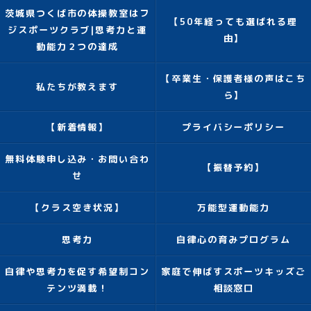
茨城県つくば市の体操教室はフ
【50年経っても選ばれる理
ジスポーツクラブ|思考力と運
由】
動能力２つの達成
【卒業生・保護者様の声はこち
私たちが教えます
ら】
【新着情報】
プライバシーポリシー
無料体験申し込み・お問い合わ
【振替予約】
せ
【クラス空き状況】
万能型運動能力
思考力
自律心の育みプログラム
自律や思考力を促す希望制コン
家庭で伸ばすスポーツキッズご
テンツ満載！
相談窓口