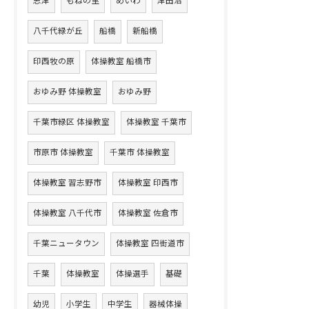
志津
もねの里
めいわ
津田沼
八千代緑が丘
船橋
新船橋
印西牧の原
体操教室 船橋市
おゆみ野 体操教室
おゆみ野
千葉市緑区 体操教室
体操教室 千葉市
市原市 体操教室
千葉市 体操教室
体操教室 習志野市
体操教室 印西市
体操教室 八千代市
体操教室 佐倉市
千葉ニュータウン
体操教室 四街道市
千葉
体操教室
体操選手
基礎
幼児
小学生
中学生
器械体操