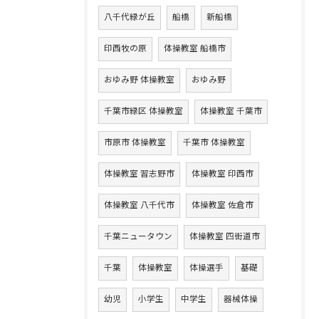
八千代緑が丘
船橋
新船橋
印西牧の原
体操教室 船橋市
おゆみ野 体操教室
おゆみ野
千葉市緑区 体操教室
体操教室 千葉市
市原市 体操教室
千葉市 体操教室
体操教室 習志野市
体操教室 印西市
体操教室 八千代市
体操教室 佐倉市
千葉ニュータウン
体操教室 四街道市
千葉
体操教室
体操選手
基礎
幼児
小学生
中学生
器械体操