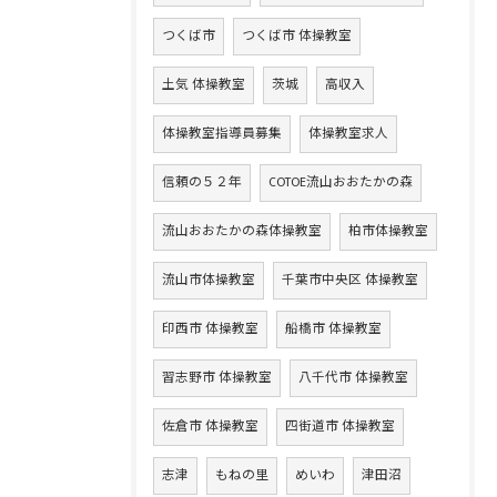
つくば市
つくば市 体操教室
土気 体操教室
茨城
高収入
体操教室指導員募集
体操教室求人
信頼の５２年
COTOE流山おおたかの森
流山おおたかの森体操教室
柏市体操教室
流山市体操教室
千葉市中央区 体操教室
印西市 体操教室
船橋市 体操教室
習志野市 体操教室
八千代市 体操教室
佐倉市 体操教室
四街道市 体操教室
志津
もねの里
めいわ
津田沼