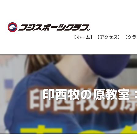
【ホーム】
【アクセス】
【クラ
船橋教室
志津教室
印西牧の原教室
津田沼教室
八千代緑が丘教室
印西牧の原教室