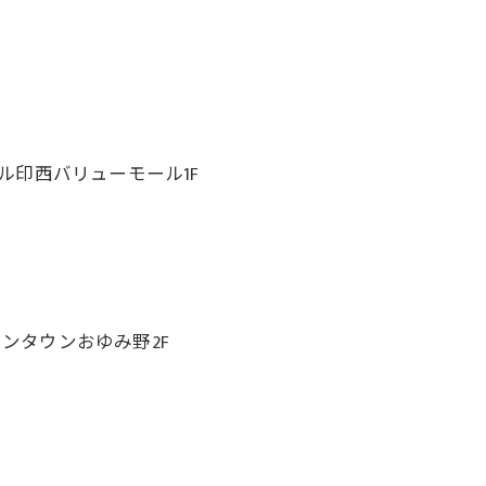
ール印西バリューモール1F
オンタウンおゆみ野2F