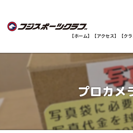
【ホーム】
【アクセス】
【クラ
船橋教室
志津教室
プロカメ
津田沼教室
八千代緑が丘教室
印西牧の原教室