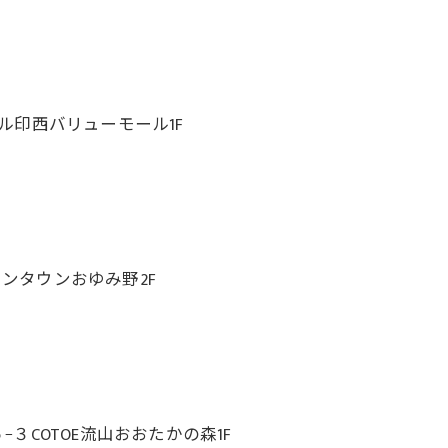
ール印西バリューモール1F
オンタウンおゆみ野2F
COTOE流山おおたかの森1F