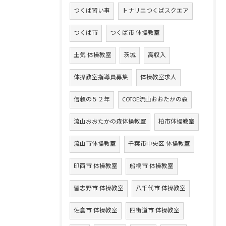
つくば習い事
トナリエつくばスクエア
つくば市
つくば市 体操教室
土気 体操教室
茨城
高収入
体操教室指導員募集
体操教室求人
信頼の５２年
COTOE流山おおたかの森
流山おおたかの森体操教室
柏市体操教室
流山市体操教室
千葉市中央区 体操教室
印西市 体操教室
船橋市 体操教室
習志野市 体操教室
八千代市 体操教室
佐倉市 体操教室
四街道市 体操教室