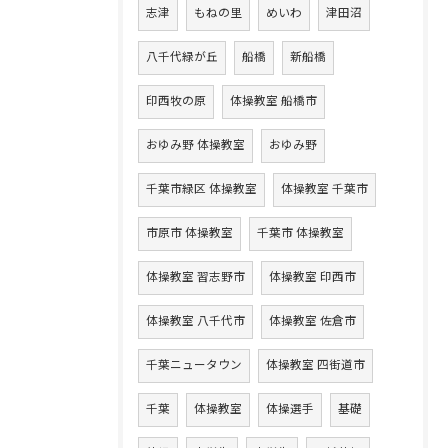
志津
もねの里
めいわ
津田沼
八千代緑が丘
船橋
新船橋
印西牧の原
体操教室 船橋市
おゆみ野 体操教室
おゆみ野
千葉市緑区 体操教室
体操教室 千葉市
市原市 体操教室
千葉市 体操教室
体操教室 習志野市
体操教室 印西市
体操教室 八千代市
体操教室 佐倉市
千葉ニュータウン
体操教室 四街道市
千葉
体操教室
体操選手
基礎