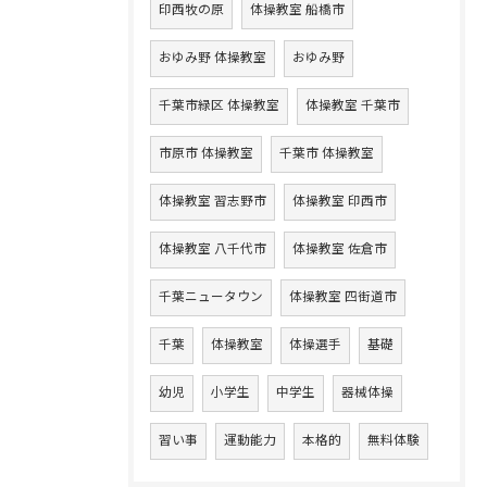
印西牧の原
体操教室 船橋市
おゆみ野 体操教室
おゆみ野
千葉市緑区 体操教室
体操教室 千葉市
市原市 体操教室
千葉市 体操教室
体操教室 習志野市
体操教室 印西市
体操教室 八千代市
体操教室 佐倉市
千葉ニュータウン
体操教室 四街道市
千葉
体操教室
体操選手
基礎
幼児
小学生
中学生
器械体操
習い事
運動能力
本格的
無料体験