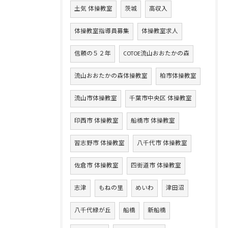
土気 体操教室
茨城
高収入
体操教室指導員募集
体操教室求人
信頼の５２年
COTOE流山おおたかの森
流山おおたかの森体操教室
柏市体操教室
流山市体操教室
千葉市中央区 体操教室
印西市 体操教室
船橋市 体操教室
習志野市 体操教室
八千代市 体操教室
佐倉市 体操教室
四街道市 体操教室
志津
もねの里
めいわ
津田沼
八千代緑が丘
船橋
新船橋