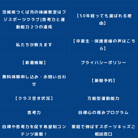
茨城県つくば市の体操教室はフ
【50年経っても選ばれる理
ジスポーツクラブ|思考力と運
由】
動能力２つの達成
【卒業生・保護者様の声はこち
私たちが教えます
ら】
【新着情報】
プライバシーポリシー
無料体験申し込み・お問い合わ
【振替予約】
せ
【クラス空き状況】
万能型運動能力
思考力
自律心の育みプログラム
自律や思考力を促す希望制コン
家庭で伸ばすスポーツキッズご
テンツ満載！
相談窓口