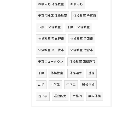
おゆみ野 体操教室
おゆみ野
千葉市緑区 体操教室
体操教室 千葉市
市原市 体操教室
千葉市 体操教室
体操教室 習志野市
体操教室 印西市
体操教室 八千代市
体操教室 佐倉市
千葉ニュータウン
体操教室 四街道市
千葉
体操教室
体操選手
基礎
幼児
小学生
中学生
器械体操
習い事
運動能力
本格的
無料体験