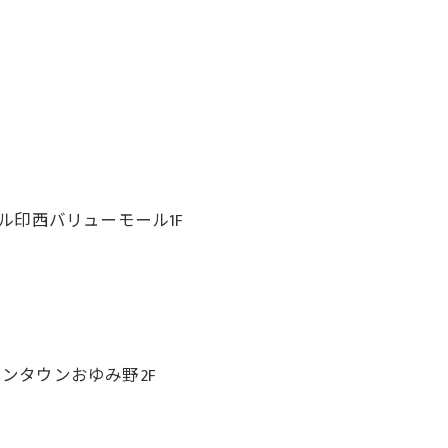
ール印西バリューモール1F
オンタウンおゆみ野2F