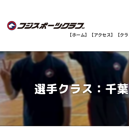
【ホーム】
【アクセス】
【クラ
船橋教室
志津教室
選手クラス：千葉
津田沼教室
八千代緑が丘教室
印西牧の原教室