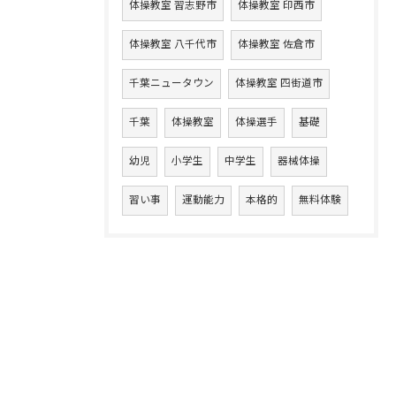
体操教室 習志野市
体操教室 印西市
体操教室 八千代市
体操教室 佐倉市
千葉ニュータウン
体操教室 四街道市
千葉
体操教室
体操選手
基礎
幼児
小学生
中学生
器械体操
習い事
運動能力
本格的
無料体験