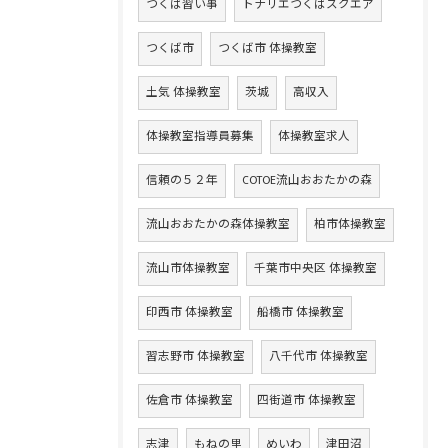
つくば習い事
トナリエつくばスクエア
つくば市
つくば市 体操教室
土気 体操教室
茨城
高収入
体操教室指導員募集
体操教室求人
信頼の５２年
COTOE流山おおたかの森
流山おおたかの森体操教室
柏市体操教室
流山市体操教室
千葉市中央区 体操教室
印西市 体操教室
船橋市 体操教室
習志野市 体操教室
八千代市 体操教室
佐倉市 体操教室
四街道市 体操教室
志津
もねの里
めいわ
津田沼