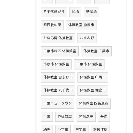
八千代緑が丘
船橋
新船橋
印西牧の原
体操教室 船橋市
おゆみ野 体操教室
おゆみ野
千葉市緑区 体操教室
体操教室 千葉市
市原市 体操教室
千葉市 体操教室
体操教室 習志野市
体操教室 印西市
体操教室 八千代市
体操教室 佐倉市
千葉ニュータウン
体操教室 四街道市
千葉
体操教室
体操選手
基礎
幼児
小学生
中学生
器械体操