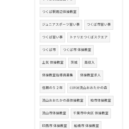
つくば駅周辺体操教室
ジュニアスポーツ習い事
つくば市習い事
つくば習い事
トナリエつくばスクエア
つくば市
つくば市 体操教室
土気 体操教室
茨城
高収入
体操教室指導員募集
体操教室求人
信頼の５２年
COTOE流山おおたかの森
流山おおたかの森体操教室
柏市体操教室
流山市体操教室
千葉市中央区 体操教室
印西市 体操教室
船橋市 体操教室