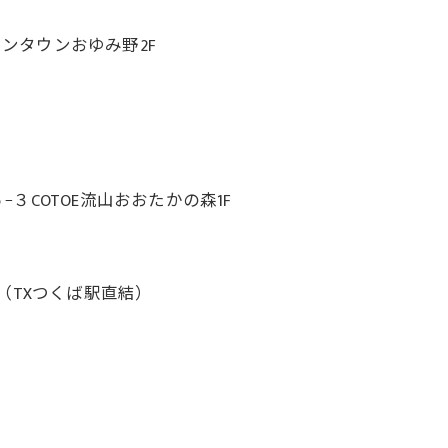
オンタウンおゆみ野2F
COTOE流山おおたかの森1F
（TXつくば駅直結）