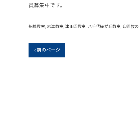
員募集中です。
船橋教室
志津教室
津田沼教室
八千代緑が丘教室
印西牧の
< 前のページ