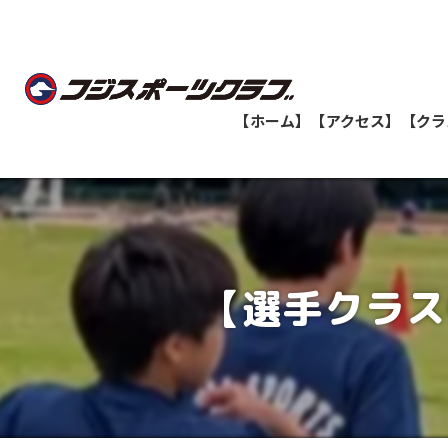
【ホーム】
【アクセス】
【クラ
船橋教室
志津教室
【選手クラス
津田沼教室
八千代緑が丘教室
印西牧の原教室